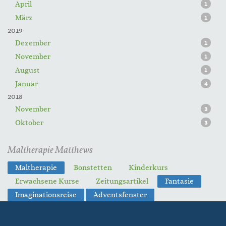
April
1
März
1
2019
Dezember
1
November
1
August
1
Januar
4
2018
November
3
Oktober
3
Maltherapie Matthews
Maltherapie
Bonstetten
Kinderkurs
Erwachsene Kurse
Zeitungsartikel
Fantasie
Imaginationsreise
Adventsfenster