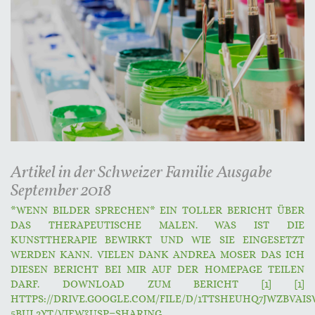
Artikel in der Schweizer Familie Ausgabe
September 2018
*WENN BILDER SPRECHEN* EIN TOLLER BERICHT ÜBER
DAS THERAPEUTISCHE MALEN. WAS IST DIE
KUNSTTHERAPIE BEWIRKT UND WIE SIE EINGESETZT
WERDEN KANN. VIELEN DANK ANDREA MOSER DAS ICH
DIESEN BERICHT BEI MIR AUF DER HOMEPAGE TEILEN
DARF. DOWNLOAD ZUM BERICHT [1] [1]
HTTPS://DRIVE.GOOGLE.COM/FILE/D/1TTSHEUHQ7JWZBVAIS
5BUL2YT/VIEW?USP=SHARING...