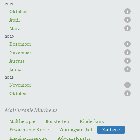
2020
Oktober
1
April
1
März
1
2019
Dezember
1
November
1
August
1
Januar
4
2018
November
3
Oktober
3
Maltherapie Matthews
Maltherapie
Bonstetten
Kinderkurs
Erwachsene Kurse
Zeitungsartikel
Fantasie
Imaginationsreise
Adventsfenster