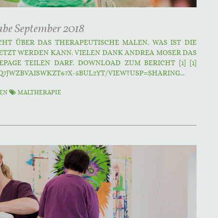
gabe September 2018
CHT ÜBER DAS THERAPEUTISCHE MALEN. WAS IST DIE
SETZT WERDEN KANN. VIELEN DANK ANDREA MOSER DAS
PAGE TEILEN DARF. DOWNLOAD ZUM BERICHT [1] [1]
Q7JWZBVAISWKZT67X-5BUL2YT/VIEW?USP=SHARING...
TEN
MALTHERAPIE