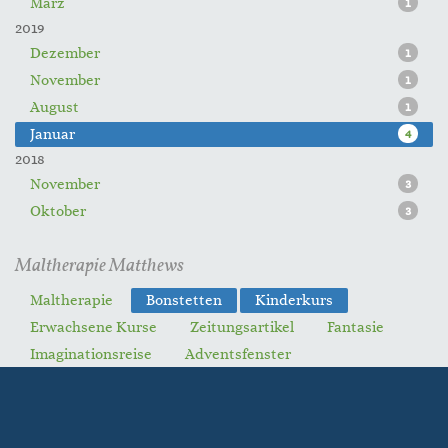
März
1
2019
Dezember
1
November
1
August
1
Januar
4
2018
November
3
Oktober
3
Maltherapie Matthews
Maltherapie
Bonstetten
Kinderkurs
Erwachsene Kurse
Zeitungsartikel
Fantasie
Imaginationsreise
Adventsfenster