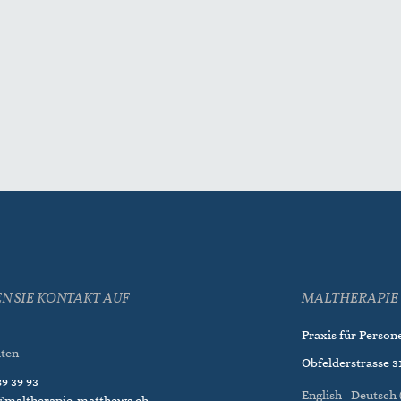
N SIE KONTAKT AUF
MALTHERAPIE 
Praxis für Person
iten
Obfelderstrasse 31
9 39 93
English
Deutsch 
@maltherapie-matthews.ch