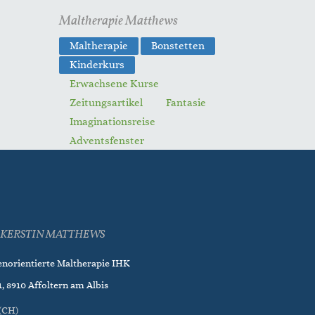
Maltherapie Matthews
Maltherapie
Bonstetten
Kinderkurs
Erwachsene Kurse
Zeitungsartikel
Fantasie
Imaginationsreise
Adventsfenster
KERSTIN MATTHEWS
enorientierte Maltherapie IHK
, 8910 Affoltern am Albis
(CH)