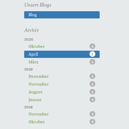
Unsere Blogs
Blog
Archiv
2020
Oktober
1
April
1
März
1
2019
Dezember
1
November
1
August
1
Januar
4
2018
November
3
Oktober
3