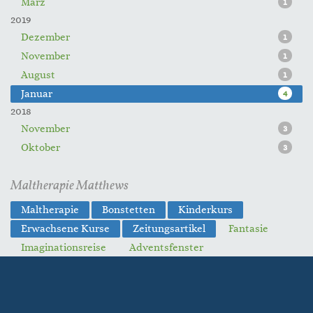
März
1
2019
Dezember
1
November
1
August
1
Januar
4
2018
November
3
Oktober
3
Maltherapie Matthews
Maltherapie
Bonstetten
Kinderkurs
Erwachsene Kurse
Zeitungsartikel
Fantasie
Imaginationsreise
Adventsfenster