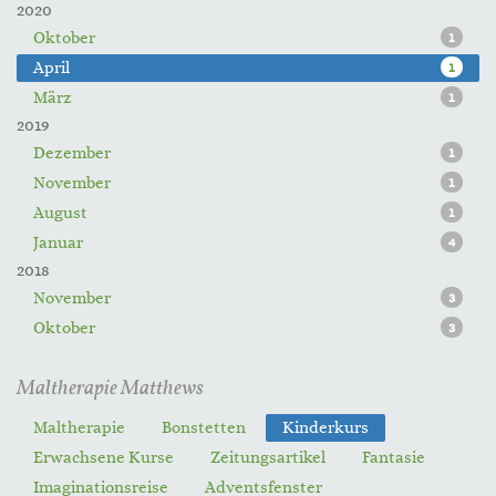
2020
Oktober
1
April
1
März
1
2019
Dezember
1
November
1
August
1
Januar
4
2018
November
3
Oktober
3
Maltherapie Matthews
Maltherapie
Bonstetten
Kinderkurs
Erwachsene Kurse
Zeitungsartikel
Fantasie
Imaginationsreise
Adventsfenster