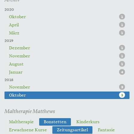
Archiv
2020
Oktober
1
April
1
März
1
2019
Dezember
1
November
1
August
1
Januar
4
2018
November
3
Oktober
3
Maltherapie Matthews
Maltherapie
Bonstetten
Kinderkurs
Erwachsene Kurse
Zeitungsartikel
Fantasie