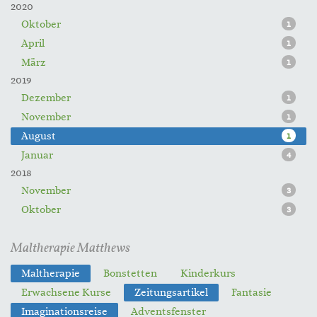
2020
Oktober
1
April
1
März
1
2019
Dezember
1
November
1
August
1
Januar
4
2018
November
3
Oktober
3
Maltherapie Matthews
Maltherapie
Bonstetten
Kinderkurs
Erwachsene Kurse
Zeitungsartikel
Fantasie
Imaginationsreise
Adventsfenster