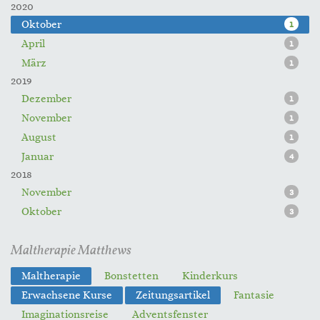
2020
Oktober
1
April
1
März
1
2019
Dezember
1
November
1
August
1
Januar
4
2018
November
3
Oktober
3
Maltherapie Matthews
Maltherapie
Bonstetten
Kinderkurs
Erwachsene Kurse
Zeitungsartikel
Fantasie
Imaginationsreise
Adventsfenster