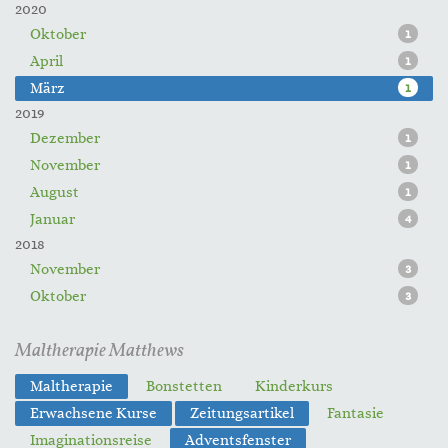
2020
Oktober
1
April
1
März
1
2019
Dezember
1
November
1
August
1
Januar
4
2018
November
3
Oktober
3
Maltherapie Matthews
Maltherapie
Bonstetten
Kinderkurs
Erwachsene Kurse
Zeitungsartikel
Fantasie
Imaginationsreise
Adventsfenster