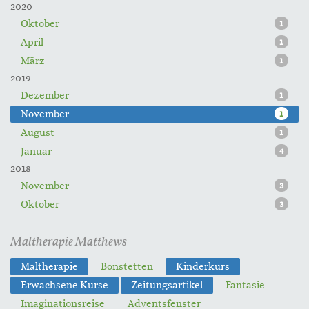
2020
Oktober
1
April
1
März
1
2019
Dezember
1
November
1
August
1
Januar
4
2018
November
3
Oktober
3
Maltherapie Matthews
Maltherapie
Bonstetten
Kinderkurs
Erwachsene Kurse
Zeitungsartikel
Fantasie
Imaginationsreise
Adventsfenster