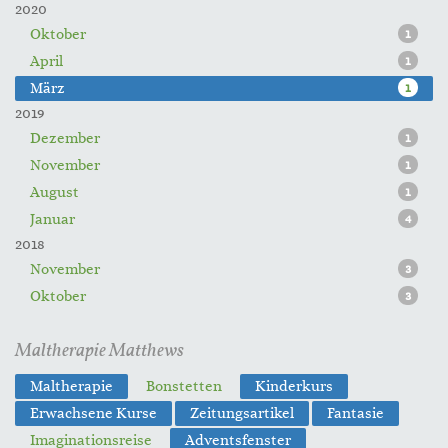
2020
Oktober
1
April
1
März
1
2019
Dezember
1
November
1
August
1
Januar
4
2018
November
3
Oktober
3
Maltherapie Matthews
Maltherapie
Bonstetten
Kinderkurs
Erwachsene Kurse
Zeitungsartikel
Fantasie
Imaginationsreise
Adventsfenster