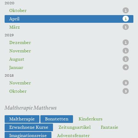
2020
Oktober
1
April
1
März
1
2019
Dezember
1
November
1
August
1
Januar
4
2018
November
3
Oktober
3
Maltherapie Matthews
Maltherapie
Bonstetten
Kinderkurs
Erwachsene Kurse
Zeitungsartikel
Fantasie
Imaginationsreise
Adventsfenster