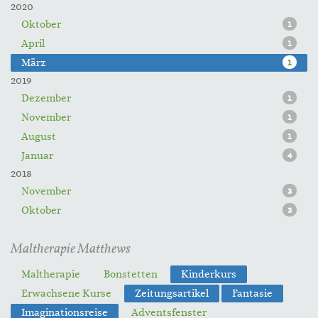
2020
Oktober
1
April
1
März
1
2019
Dezember
1
November
1
August
1
Januar
4
2018
November
3
Oktober
3
Maltherapie Matthews
Maltherapie
Bonstetten
Kinderkurs
Erwachsene Kurse
Zeitungsartikel
Fantasie
Imaginationsreise
Adventsfenster