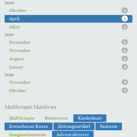
2020
Oktober
1
April
1
März
1
2019
Dezember
1
November
1
August
1
Januar
4
2018
November
3
Oktober
3
Maltherapie Matthews
Maltherapie
Bonstetten
Kinderkurs
Erwachsene Kurse
Zeitungsartikel
Fantasie
Imaginationsreise
Adventsfenster