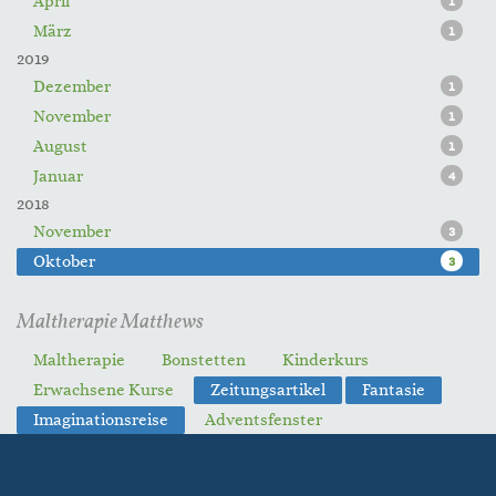
April
1
März
1
2019
Dezember
1
November
1
August
1
Januar
4
2018
November
3
Oktober
3
Maltherapie Matthews
Maltherapie
Bonstetten
Kinderkurs
Erwachsene Kurse
Zeitungsartikel
Fantasie
Imaginationsreise
Adventsfenster