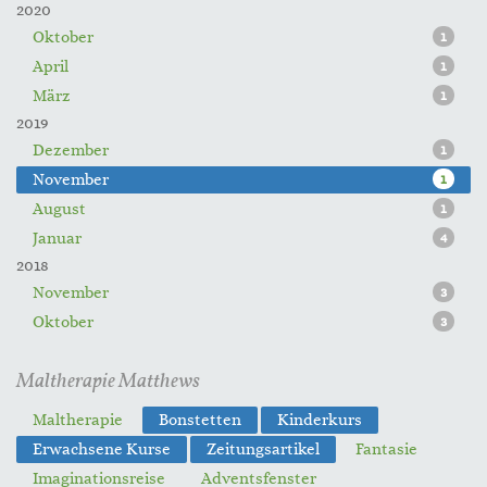
2020
Oktober
1
April
1
März
1
2019
Dezember
1
November
1
August
1
Januar
4
2018
November
3
Oktober
3
Maltherapie Matthews
Maltherapie
Bonstetten
Kinderkurs
Erwachsene Kurse
Zeitungsartikel
Fantasie
Imaginationsreise
Adventsfenster