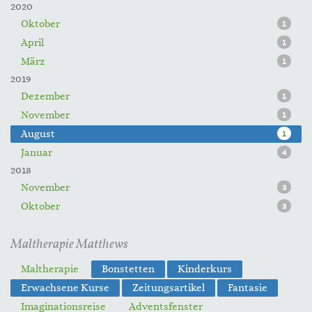
2020
Oktober
1
April
1
März
1
2019
Dezember
1
November
1
August
1
Januar
4
2018
November
3
Oktober
3
Maltherapie Matthews
Maltherapie
Bonstetten
Kinderkurs
Erwachsene Kurse
Zeitungsartikel
Fantasie
Imaginationsreise
Adventsfenster