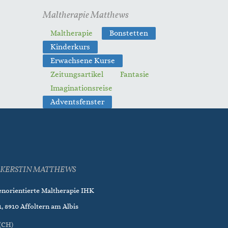
Maltherapie Matthews
Maltherapie
Bonstetten
Kinderkurs
Erwachsene Kurse
Zeitungsartikel
Fantasie
Imaginationsreise
Adventsfenster
KERSTIN MATTHEWS
enorientierte Maltherapie IHK
, 8910 Affoltern am Albis
(CH)