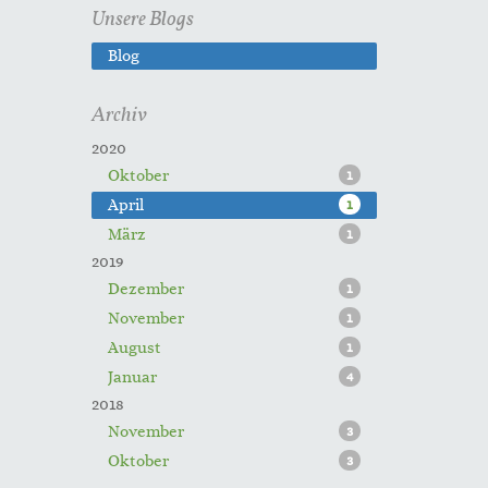
Unsere Blogs
Blog
Archiv
2020
Oktober
1
April
1
März
1
2019
Dezember
1
November
1
August
1
Januar
4
2018
November
3
Oktober
3