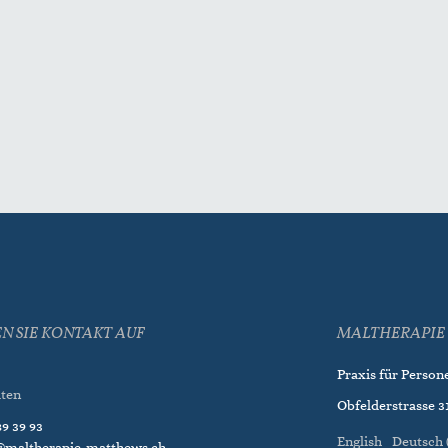
N SIE KONTAKT AUF
MALTHERAPIE 
Praxis für Person
iten
Obfelderstrasse 31
9 39 93
English
Deutsch 
@maltherapie-matthews.ch