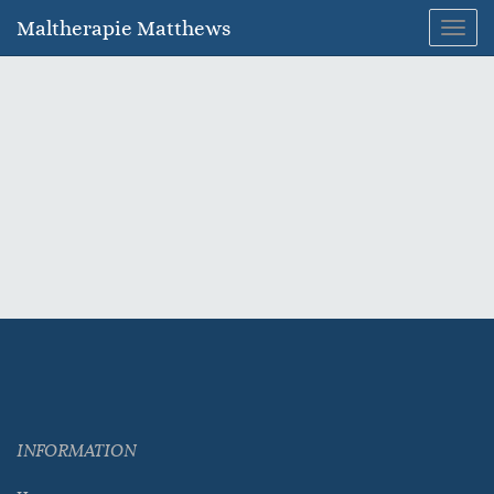
Maltherapie Matthews
Toggl
navig
INFORMATION