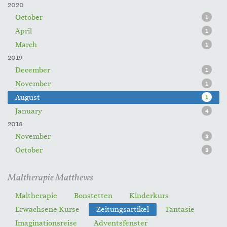
2020
October
1
April
1
March
1
2019
December
1
November
1
August
1
January
4
2018
November
3
October
3
Maltherapie Matthews
Maltherapie
Bonstetten
Kinderkurs
Erwachsene Kurse
Zeitungsartikel
Fantasie
Imaginationsreise
Adventsfenster