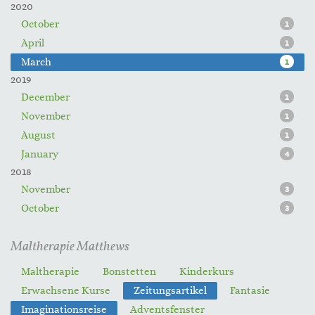
2020
October
1
April
1
March
1
2019
December
1
November
1
August
1
January
4
2018
November
3
October
3
Maltherapie Matthews
Maltherapie
Bonstetten
Kinderkurs
Erwachsene Kurse
Zeitungsartikel
Fantasie
Imaginationsreise
Adventsfenster