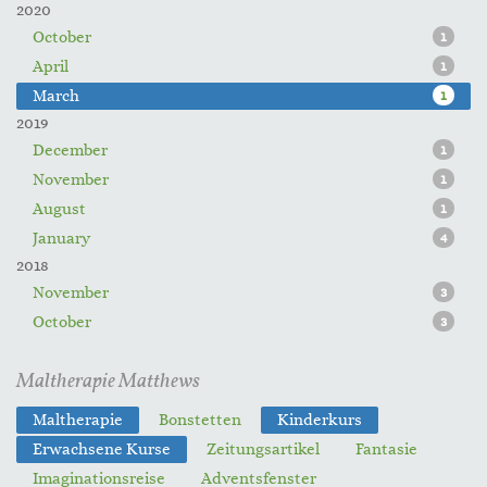
2020
October
1
April
1
March
1
2019
December
1
November
1
August
1
January
4
2018
November
3
October
3
Maltherapie Matthews
Maltherapie
Bonstetten
Kinderkurs
Erwachsene Kurse
Zeitungsartikel
Fantasie
Imaginationsreise
Adventsfenster