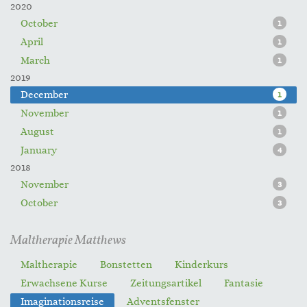
2020
October
1
April
1
March
1
2019
December
1
November
1
August
1
January
4
2018
November
3
October
3
Maltherapie Matthews
Maltherapie
Bonstetten
Kinderkurs
Erwachsene Kurse
Zeitungsartikel
Fantasie
Imaginationsreise
Adventsfenster