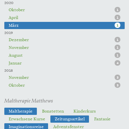
2020
Oktober
1
April
1
März
1
2019
Dezember
1
November
1
August
1
Januar
4
2018
November
3
Oktober
3
Maltherapie Matthews
Maltherapie
Bonstetten
Kinderkurs
Erwachsene Kurse
Zeitungsartikel
Fantasie
Imaginationsreise
Adventsfenster