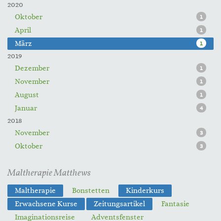
2020
Oktober
1
April
1
März
1
2019
Dezember
1
November
1
August
1
Januar
4
2018
November
3
Oktober
3
Maltherapie Matthews
Maltherapie
Bonstetten
Kinderkurs
Erwachsene Kurse
Zeitungsartikel
Fantasie
Imaginationsreise
Adventsfenster