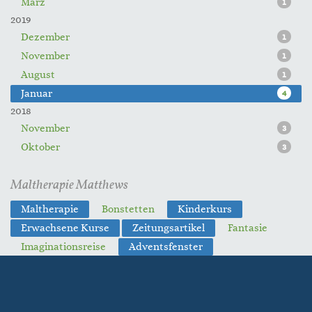
März
1
2019
Dezember
1
November
1
August
1
Januar
4
2018
November
3
Oktober
3
Maltherapie Matthews
Maltherapie
Bonstetten
Kinderkurs
Erwachsene Kurse
Zeitungsartikel
Fantasie
Imaginationsreise
Adventsfenster