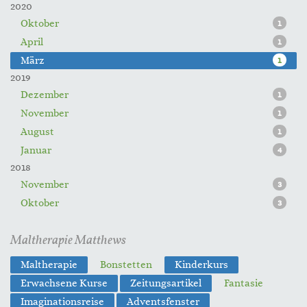
2020
Oktober
1
April
1
März
1
2019
Dezember
1
November
1
August
1
Januar
4
2018
November
3
Oktober
3
Maltherapie Matthews
Maltherapie
Bonstetten
Kinderkurs
Erwachsene Kurse
Zeitungsartikel
Fantasie
Imaginationsreise
Adventsfenster