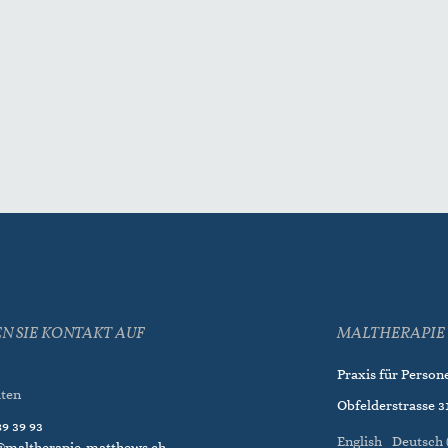
N SIE KONTAKT AUF
MALTHERAPIE 
Praxis für Person
iten
Obfelderstrasse 31
9 39 93
English
Deutsch 
@maltherapie-matthews.ch