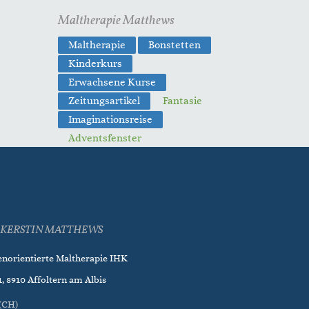
Maltherapie Matthews
Maltherapie
Bonstetten
Kinderkurs
Erwachsene Kurse
Zeitungsartikel
Fantasie
Imaginationsreise
Adventsfenster
KERSTIN MATTHEWS
enorientierte Maltherapie IHK
, 8910 Affoltern am Albis
(CH)