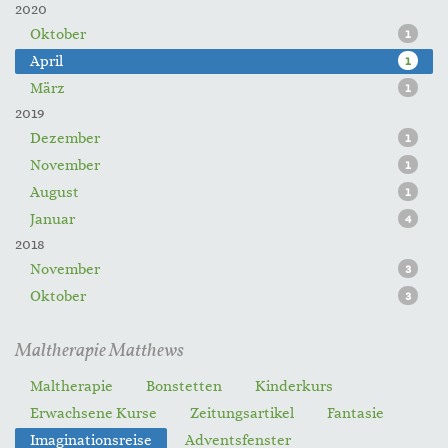
2020
Oktober
1
April
1
März
1
2019
Dezember
1
November
1
August
1
Januar
4
2018
November
3
Oktober
3
Maltherapie Matthews
Maltherapie
Bonstetten
Kinderkurs
Erwachsene Kurse
Zeitungsartikel
Fantasie
Imaginationsreise
Adventsfenster